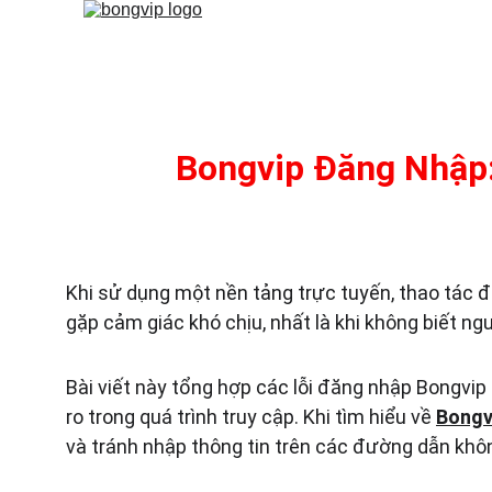
TRANG CHỦ
LIVE CAS
Bongvip Đăng Nhập:
Khi sử dụng một nền tảng trực tuyến, thao tác đă
gặp cảm giác khó chịu, nhất là khi không biết ngu
Bài viết này tổng hợp các lỗi đăng nhập Bongvip
ro trong quá trình truy cập. Khi tìm hiểu về 
Bongv
và tránh nhập thông tin trên các đường dẫn khô