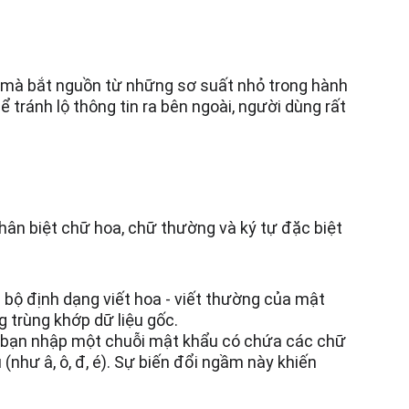
n mà bắt nguồn từ những sơ suất nhỏ trong hành 
ránh lộ thông tin ra bên ngoài, người dùng rất 
hân biệt chữ hoa, chữ thường và ký tự đặc biệt 
 bộ định dạng viết hoa - viết thường của mật 
g trùng khớp dữ liệu gốc.
hi bạn nhập một chuỗi mật khẩu có chứa các chữ 
 (như â, ô, đ, é). Sự biến đổi ngầm này khiến 