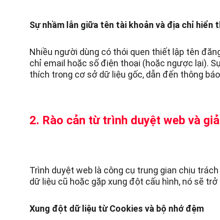
Sự nhầm lẫn giữa tên tài khoản và địa chỉ hiển t
Nhiều người dùng có thói quen thiết lập tên đăng
chỉ email hoặc số điện thoại (hoặc ngược lại). 
thích trong cơ sở dữ liệu gốc, dẫn đến thông báo
2. 
Rào cản từ trình duyệt web và giả
Trình duyệt web là công cụ trung gian chịu trách
dữ liệu cũ hoặc gặp xung đột cấu hình, nó sẽ trở
Xung đột dữ liệu từ Cookies và bộ nhớ đệm