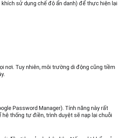
 khích sử dụng chế độ ẩn danh) để thực hiện lại 
ọi nơi. Tuy nhiên, môi trường di động cũng tiềm 
y.
oogle Password Manager). Tính năng này rất 
 hệ thống tự điền, trình duyệt sẽ nạp lại chuỗi 