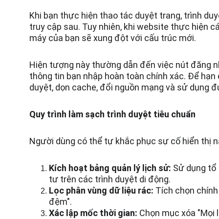
Khi bạn thực hiện thao tác duyệt trang, trình du
truy cập sau. Tuy nhiên, khi website thực hiện c
máy của bạn sẽ xung đột với cấu trúc mới.
Hiện tượng này thường dẫn đến việc nút đăng nhập
thông tin bạn nhập hoàn toàn chính xác. Để hạn c
duyệt, dọn cache, đổi nguồn mạng và sử dụng 
Quy trình làm sạch trình duyệt tiêu chuẩn
Người dùng có thể tự khắc phục sự cố hiển thị 
Kích hoạt bảng quản lý lịch sử:
 Sử dụng tổ 
tư trên các trình duyệt di động.
Lọc phân vùng dữ liệu rác:
 Tích chọn chính
đệm".
Xác lập mốc thời gian:
 Chọn mục xóa "Mọi l