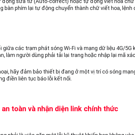
 động sửa từ (Auto-correct) hoặc tự động viết hoa chữ 
 bàn phím lại tự động chuyển thành chữ viết hoa, lệnh đ
 giữa các trạm phát sóng Wi-Fi và mạng dữ liệu 4G/5G k
ạn, làm người dùng phải tải lại trang hoặc nhập lại mã x
hoại, hãy đảm bảo thiết bị đang ở một vị trí có sóng mạng
 điền liên tục báo lỗi kết nối.
 an toàn và nhận diện link chính thức