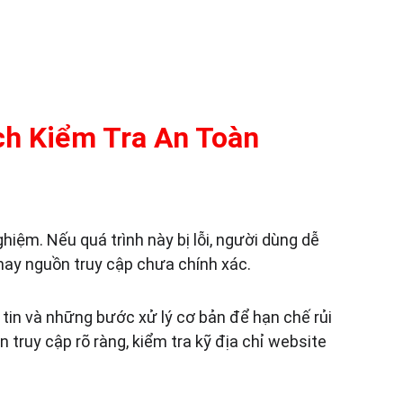
GIỚI THIỆU
TRẢI  NGHIỆM
h Kiểm Tra An Toàn
iệm. Nếu quá trình này bị lỗi, người dùng dễ 
ị hay nguồn truy cập chưa chính xác.
tin và những bước xử lý cơ bản để hạn chế rủi 
truy cập rõ ràng, kiểm tra kỹ địa chỉ website 