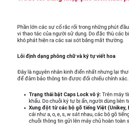
Phần lớn các sự cố rắc rối trong những phút đầ
vi thao tác của người sử dụng. Do đặc thù các b
khó phát hiện ra các sai sót bằng mắt thường.
Lỗi định dạng phông chữ và ký tự viết hoa
Đây là nguyên nhân kinh điển nhất nhưng lại thư
để đảm bảo thông tin được đối chiếu chính xác.
Trạng thái bật Caps Lock vô ý:
 Trên máy tí
khẩu. Do chuỗi ký tự bị ẩn, người dùng liên 
Xung đột từ các bộ gõ tiếng Việt (Unikey,
cái như a, o, e, s, w sát nhau, các bộ gõ ti
chuỗi thông tin gửi lên máy chủ hoàn toàn s