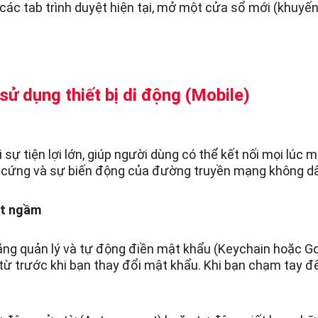
các tab trình duyệt hiện tại, mở một cửa sổ mới (khuyến
sử dụng thiết bị di động (Mobile)
sự tiện lợi lớn, giúp người dùng có thể kết nối mọi lúc m
ần cứng và sự biến động của đường truyền mạng không dâ
ót ngầm
năng quản lý và tự động điền mật khẩu (Keychain hoặc G
cũ từ trước khi bạn thay đổi mật khẩu. Khi bạn chạm tay để