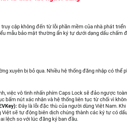
u truy cập không đến từ lỗi phần mềm của nhà phát triể
iểu mẫu bảo mật thường ẩn ký tự dưới dạng dấu chấm để t
ờng xuyên bị bỏ qua. Nhiều hệ thống đăng nhập có thể p
nh, việc vô tình nhấn phím Caps Lock sẽ đảo ngược toàn
tục bấm nút xác nhận và hệ thống liên tục từ chối vì khôn
 EVKey):
 Đây là lỗi đặc thù của người dùng Việt Nam. K
ếng Việt sẽ tự động biên dịch chúng thành các ký tự có dấu
ai lệch so với lúc đăng ký ban đầu.