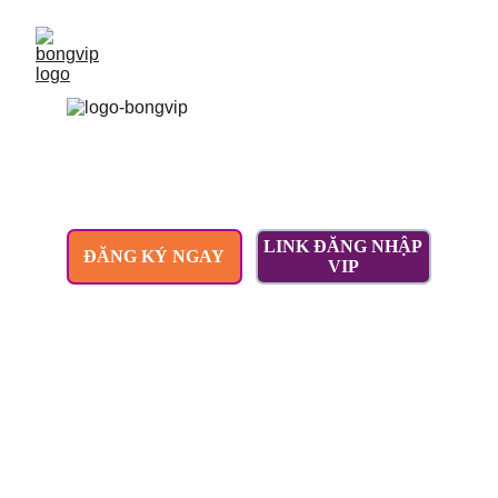
LINK ĐĂNG NHẬP
ĐĂNG KÝ NGAY
VIP