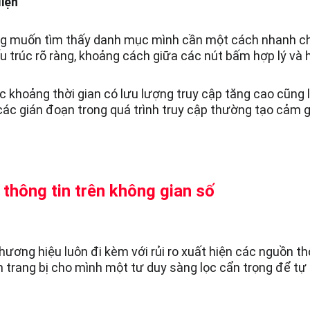
diện
g muốn tìm thấy danh mục mình cần một cách nhanh chó
trúc rõ ràng, khoảng cách giữa các nút bấm hợp lý và 
c khoảng thời gian có lưu lượng truy cập tăng cao cũng
các gián đoạn trong quá trình truy cập thường tạo cảm g
 thông tin trên không gian số
ng hiệu luôn đi kèm với rủi ro xuất hiện các nguồn thô
 trang bị cho mình một tư duy sàng lọc cẩn trọng để tự 