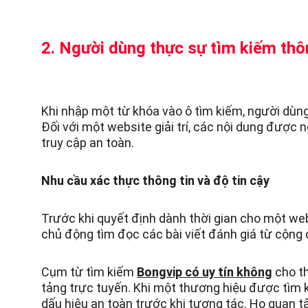
2. 
Người dùng thực sự tìm kiếm thông
Khi nhập một từ khóa vào ô tìm kiếm, người dù
Đối với một website giải trí, các nội dung được
truy cập an toàn.
Nhu cầu xác thực thông tin và độ tin cậy
Trước khi quyết định dành thời gian cho một webs
chủ động tìm đọc các bài viết đánh giá từ cộng 
Cụm từ tìm kiếm 
Bongvip có uy tín không
 cho t
tảng trực tuyến. Khi một thương hiệu được tìm 
dấu hiệu an toàn trước khi tương tác. Họ quan t