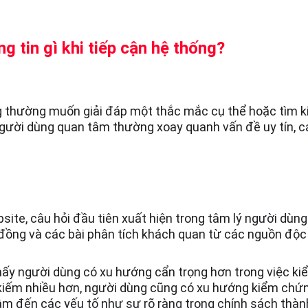
 tin gì khi tiếp cận hệ thống?
ng thường muốn giải đáp một thắc mắc cụ thể hoặc tìm 
 người dùng quan tâm thường xoay quanh vấn đề uy tín, 
ite, câu hỏi đầu tiên xuất hiện trong tâm lý người dùng 
đồng và các bài phân tích khách quan từ các nguồn độc 
hấy người dùng có xu hướng cẩn trọng hơn trong việc kiể
kiếm nhiều hơn, người dùng cũng có xu hướng kiểm chứng
âm đến các yếu tố như sự rõ ràng trong chính sách thành