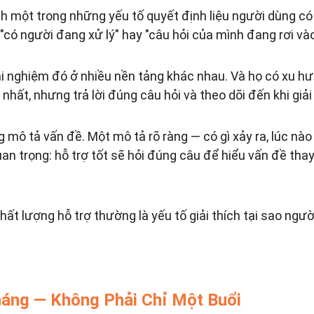
nh một trong những yếu tố quyết định liệu người dùng có 
có người đang xử lý" hay "câu hỏi của mình đang rơi và
rải nghiệm đó ở nhiều nền tảng khác nhau. Và họ có xu h
nhất, nhưng trả lời đúng câu hỏi và theo dõi đến khi giải
mô tả vấn đề. Một mô tả rõ ràng — có gì xảy ra, lúc nào 
 trọng: hỗ trợ tốt sẽ hỏi đúng câu để hiểu vấn đề thay v
ất lượng hỗ trợ thường là yếu tố giải thích tại sao người
háng — Không Phải Chỉ Một Buổi