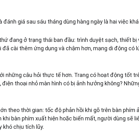
và đánh giá sau sáu tháng dùng hàng ngày là hai việc kh
thứ đang ở trạng thái ban đầu: trình duyệt sạch, thiết bị
oại đã cài thêm ứng dụng và chậm hơn, mạng di động có l
ới những câu hỏi thực tế hơn. Trang có hoạt động tốt tr
n, điện thoại nhỏ màn hình có bị ảnh hưởng không? Những
lớn theo thời gian: tốc độ phản hồi khi gõ trên bàn phím
 khi bàn phím xuất hiện hoặc biến mất, người dùng sẽ liên
khó chịu tích lũy.