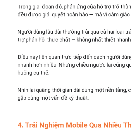
Trong giai đoạn đó, phản ứng của hỗ trợ trở thà
đều được giải quyết hoàn hảo — mà vì cảm giác "
Người dùng lâu dài thường trải qua cả hai loại t
trợ phản hồi thực chất — không nhất thiết nhanh 
Điều này liên quan trực tiếp đến cách người dùng 
nhanh hơn nhiều. Nhưng chiều ngược lại cũng quan
huống cụ thể.
Nhìn lại quãng thời gian dài dùng một nền tảng, ch
gặp cùng một vấn đề kỹ thuật.
4. 
Trải Nghiệm Mobile Qua Nhiều T