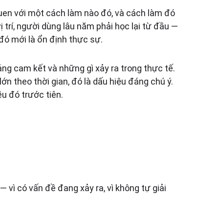
uen với một cách làm nào đó, và cách làm đó 
trí, người dùng lâu năm phải học lại từ đầu — 
đó mới là ổn định thực sự.
g cam kết và những gì xảy ra trong thực tế. 
 theo thời gian, đó là dấu hiệu đáng chú ý. 
ều đó trước tiên.
 vì có vấn đề đang xảy ra, vì không tự giải 