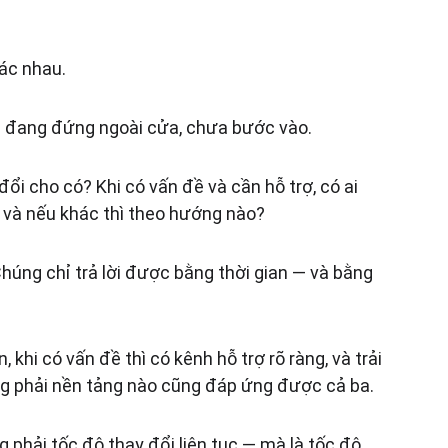
ác nhau.
ời đang đứng ngoài cửa, chưa bước vào.
ổi cho có? Khi có vấn đề và cần hỗ trợ, có ai 
, và nếu khác thì theo hướng nào?
úng chỉ trả lời được bằng thời gian — và bằng 
khi có vấn đề thì có kênh hỗ trợ rõ ràng, và trải 
ng phải nền tảng nào cũng đáp ứng được cả ba.
 phải tốc độ thay đổi liên tục — mà là tốc độ 