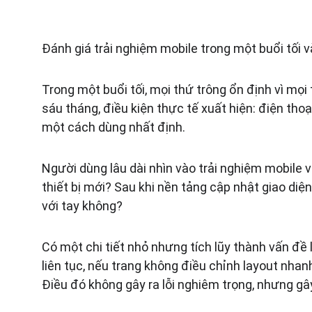
Đánh giá trải nghiệm mobile trong một buổi tối 
Trong một buổi tối, mọi thứ trông ổn định vì mọi 
sáu tháng, điều kiện thực tế xuất hiện: điện th
một cách dùng nhất định.
Người dùng lâu dài nhìn vào trải nghiệm mobile v
thiết bị mới? Sau khi nền tảng cập nhật giao diệ
với tay không?
Có một chi tiết nhỏ nhưng tích lũy thành vấn đề 
liên tục, nếu trang không điều chỉnh layout nhanh
Điều đó không gây ra lỗi nghiêm trọng, nhưng gây 