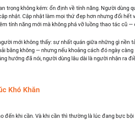
n trọng không kém: ổn định về tính năng. Người dùng q
ập nhật. Cập nhật làm mọi thứ đẹp hơn nhưng đổi hết vị 
thêm tính năng mới mà không phá vỡ luồng thao tác cũ — 
gười mới không thấy: sự nhất quán giữa những gì nền tản
ải bằng không — nhưng nếu khoảng cách đó ngày càng lớn
úng hướng đã nói, người dùng lâu dài là người nhận ra đi
úc Khó Khăn
 đến khi cần. Và khi cần thì thường là lúc đang bực bội —