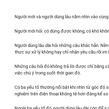
Người mới và người dùng lâu năm nhìn vào cùng
Người mới hỏi: có dùng được không, có khó khôn
Người dùng lâu dài hỏi những câu khác hẳn. Nền t
thực sự xử lý không hay chỉ nhận yêu cầu rồi im
Những câu hỏi đó không trả lời được chỉ bằng cá
việc chú ý trong suốt thời gian đó.
Có ba yếu tố thường nổi bật khi nhìn từ góc độ sử
nghiệm trên điện thoại không tệ hơn đáng kể so
Ngoài ba yếu tố đó, người dùng lâu dài còn để ý 