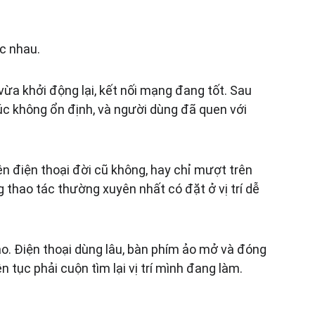
ác nhau.
 vừa khởi động lại, kết nối mạng đang tốt. Sau 
úc không ổn định, và người dùng đã quen với 
ên điện thoại đời cũ không, hay chỉ mượt trên 
 thao tác thường xuyên nhất có đặt ở vị trí dễ 
 ảo. Điện thoại dùng lâu, bàn phím ảo mở và đóng 
 tục phải cuộn tìm lại vị trí mình đang làm. 