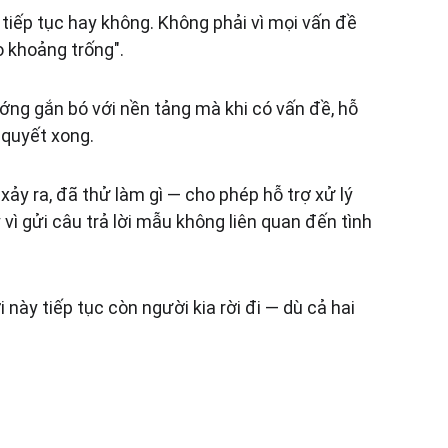
tiếp tục hay không. Không phải vì mọi vấn đề 
o khoảng trống".
ướng gắn bó với nền tảng mà khi có vấn đề, hỗ 
 quyết xong.
xảy ra, đã thử làm gì — cho phép hỗ trợ xử lý 
ì gửi câu trả lời mẫu không liên quan đến tình 
 này tiếp tục còn người kia rời đi — dù cả hai 