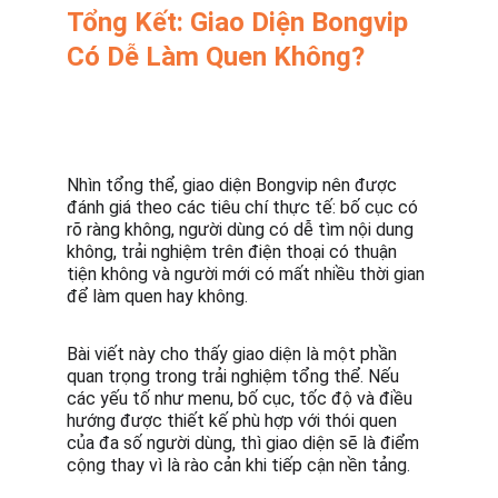
Tổng Kết: Giao Diện Bongvip 
Có Dễ Làm Quen Không?
Nhìn tổng thể, giao diện Bongvip nên được 
đánh giá theo các tiêu chí thực tế: bố cục có 
rõ ràng không, người dùng có dễ tìm nội dung 
không, trải nghiệm trên điện thoại có thuận 
tiện không và người mới có mất nhiều thời gian 
để làm quen hay không.
Bài viết này cho thấy giao diện là một phần 
quan trọng trong trải nghiệm tổng thể. Nếu 
các yếu tố như menu, bố cục, tốc độ và điều 
hướng được thiết kế phù hợp với thói quen 
của đa số người dùng, thì giao diện sẽ là điểm 
cộng thay vì là rào cản khi tiếp cận nền tảng.