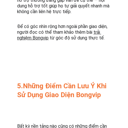
hỗ trợ thường đang gặp vấn đề cụ thể — nội 
dung hỗ trợ tốt giúp họ tự giải quyết nhanh mà 
không cần liên hệ trực tiếp.
Để có góc nhìn rộng hơn ngoài phần giao diện, 
người đọc có thể tham khảo thêm bài 
trải 
nghiệm Bongvip
 từ góc độ sử dụng thực tế.
5.
Những Điểm Cần Lưu Ý Khi 
Sử Dụng Giao Diện Bongvip
Bất kỳ nền tảng nào cũng có những điểm cần 