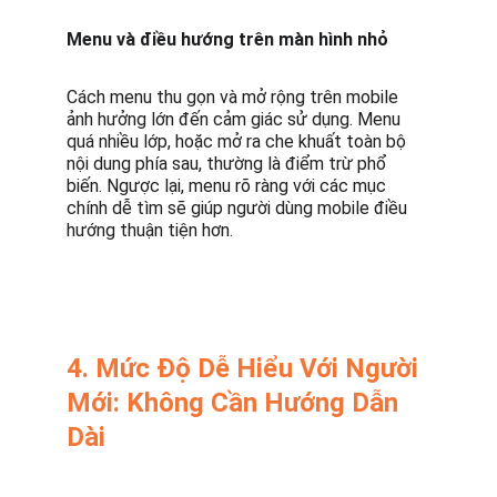
Menu và điều hướng trên màn hình nhỏ
Cách menu thu gọn và mở rộng trên mobile 
ảnh hưởng lớn đến cảm giác sử dụng. Menu 
quá nhiều lớp, hoặc mở ra che khuất toàn bộ 
nội dung phía sau, thường là điểm trừ phổ 
biến. Ngược lại, menu rõ ràng với các mục 
chính dễ tìm sẽ giúp người dùng mobile điều 
hướng thuận tiện hơn.
4. 
Mức Độ Dễ Hiểu Với Người 
Mới: Không Cần Hướng Dẫn 
Dài