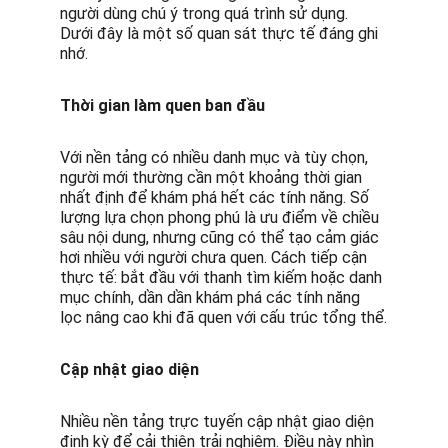
người dùng chú ý trong quá trình sử dụng. 
Dưới đây là một số quan sát thực tế đáng ghi 
nhớ.
Thời gian làm quen ban đầu
Với nền tảng có nhiều danh mục và tùy chọn, 
người mới thường cần một khoảng thời gian 
nhất định để khám phá hết các tính năng. Số 
lượng lựa chọn phong phú là ưu điểm về chiều 
sâu nội dung, nhưng cũng có thể tạo cảm giác 
hơi nhiều với người chưa quen. Cách tiếp cận 
thực tế: bắt đầu với thanh tìm kiếm hoặc danh 
mục chính, dần dần khám phá các tính năng 
lọc nâng cao khi đã quen với cấu trúc tổng thể.
Cập nhật giao diện
Nhiều nền tảng trực tuyến cập nhật giao diện 
định kỳ để cải thiện trải nghiệm. Điều này nhìn 