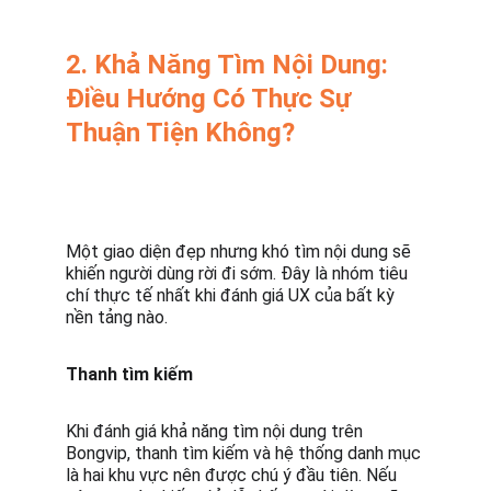
2. 
Khả Năng Tìm Nội Dung: 
Điều Hướng Có Thực Sự 
Thuận Tiện Không?
Một giao diện đẹp nhưng khó tìm nội dung sẽ 
khiến người dùng rời đi sớm. Đây là nhóm tiêu 
chí thực tế nhất khi đánh giá UX của bất kỳ 
nền tảng nào.
Thanh tìm kiếm
Khi đánh giá khả năng tìm nội dung trên 
Bongvip, thanh tìm kiếm và hệ thống danh mục 
là hai khu vực nên được chú ý đầu tiên. Nếu 