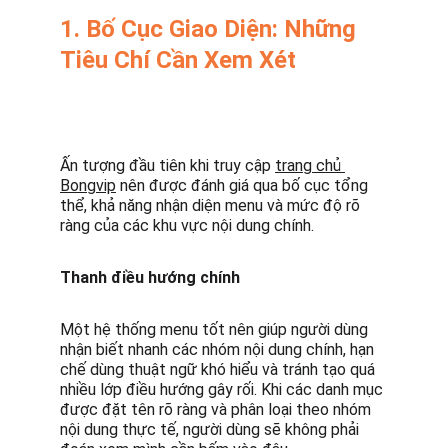
1. 
Bố Cục Giao Diện: Những 
Tiêu Chí Cần Xem Xét
Ấn tượng đầu tiên khi truy cập 
trang chủ 
Bongvip
 nên được đánh giá qua bố cục tổng 
thể, khả năng nhận diện menu và mức độ rõ 
ràng của các khu vực nội dung chính.
Thanh điều hướng chính
Một hệ thống menu tốt nên giúp người dùng 
nhận biết nhanh các nhóm nội dung chính, hạn 
chế dùng thuật ngữ khó hiểu và tránh tạo quá 
nhiều lớp điều hướng gây rối. Khi các danh mục 
được đặt tên rõ ràng và phân loại theo nhóm 
nội dung thực tế, người dùng sẽ không phải 