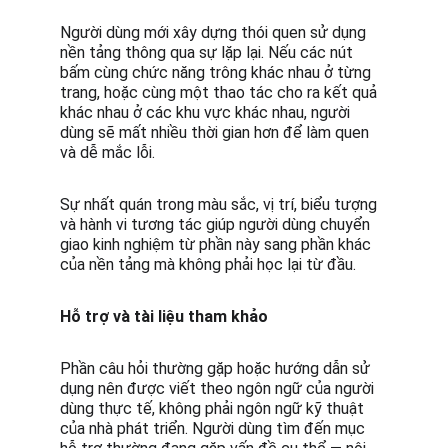
Người dùng mới xây dựng thói quen sử dụng 
nền tảng thông qua sự lặp lại. Nếu các nút 
bấm cùng chức năng trông khác nhau ở từng 
trang, hoặc cùng một thao tác cho ra kết quả 
khác nhau ở các khu vực khác nhau, người 
dùng sẽ mất nhiều thời gian hơn để làm quen 
và dễ mắc lỗi.
Sự nhất quán trong màu sắc, vị trí, biểu tượng 
và hành vi tương tác giúp người dùng chuyển 
giao kinh nghiệm từ phần này sang phần khác 
của nền tảng mà không phải học lại từ đầu.
Hỗ trợ và tài liệu tham khảo
Phần câu hỏi thường gặp hoặc hướng dẫn sử 
dụng nên được viết theo ngôn ngữ của người 
dùng thực tế, không phải ngôn ngữ kỹ thuật 
của nhà phát triển. Người dùng tìm đến mục 