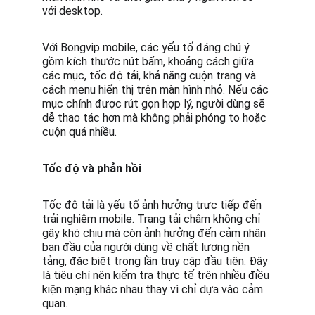
với desktop.
Với Bongvip mobile, các yếu tố đáng chú ý 
gồm kích thước nút bấm, khoảng cách giữa 
các mục, tốc độ tải, khả năng cuộn trang và 
cách menu hiển thị trên màn hình nhỏ. Nếu các 
mục chính được rút gọn hợp lý, người dùng sẽ 
dễ thao tác hơn mà không phải phóng to hoặc 
cuộn quá nhiều.
Tốc độ và phản hồi
Tốc độ tải là yếu tố ảnh hưởng trực tiếp đến 
trải nghiệm mobile. Trang tải chậm không chỉ 
gây khó chịu mà còn ảnh hưởng đến cảm nhận 
ban đầu của người dùng về chất lượng nền 
tảng, đặc biệt trong lần truy cập đầu tiên. Đây 
là tiêu chí nên kiểm tra thực tế trên nhiều điều 
kiện mạng khác nhau thay vì chỉ dựa vào cảm 
quan.