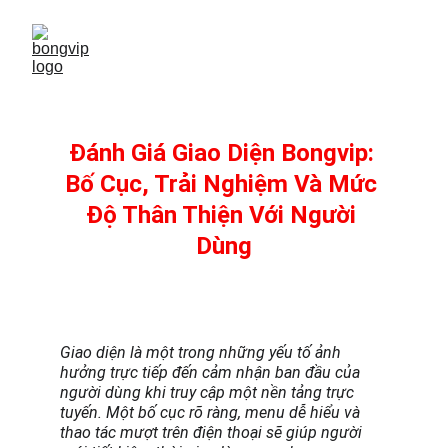
Đánh Giá Giao Diện Bongvip: 
Bố Cục, Trải Nghiệm Và Mức 
Độ Thân Thiện Với Người 
Dùng
Giao diện là một trong những yếu tố ảnh 
hưởng trực tiếp đến cảm nhận ban đầu của 
người dùng khi truy cập một nền tảng trực 
tuyến. Một bố cục rõ ràng, menu dễ hiểu và 
thao tác mượt trên điện thoại sẽ giúp người 