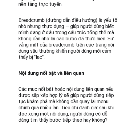
nền tảng trực tuyến.
Breadcrumb (đường dẫn điều hướng) là yếu tố 
nhỏ nhưng thực dụng — giúp người dùng biết 
mình đang ở đâu trong cấu trúc tổng thể mà 
không cần nhớ lại các bước đã thực hiện. Sự 
vắng mặt của breadcrumb trên các trang nội 
dung sâu thường khiến người dùng mới cảm 
thấy bị "lạc".
Nội dung nổi bật và liên quan
Các mục nổi bật hoặc nội dung liên quan nếu 
được sắp xếp hợp lý sẽ giúp người dùng tiếp 
tục khám phá mà không cần quay lại menu 
chính quá nhiều lần. Tiêu chí đánh giá: sau khi 
đọc xong một nội dung, người dùng có dễ 
dàng tìm thấy bước tiếp theo hay không?