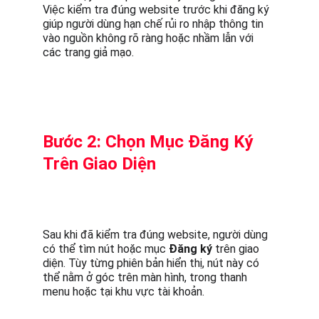
Việc kiểm tra đúng website trước khi đăng ký 
giúp người dùng hạn chế rủi ro nhập thông tin 
vào nguồn không rõ ràng hoặc nhầm lẫn với 
các trang giả mạo.
Bước 2: Chọn Mục Đăng Ký 
Trên Giao Diện
Sau khi đã kiểm tra đúng website, người dùng 
có thể tìm nút hoặc mục 
Đăng ký
 trên giao 
diện. Tùy từng phiên bản hiển thị, nút này có 
thể nằm ở góc trên màn hình, trong thanh 
menu hoặc tại khu vực tài khoản.