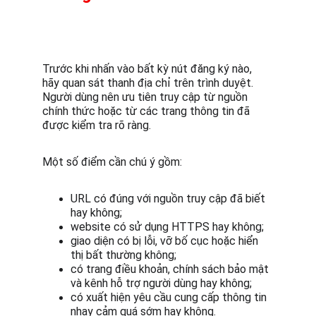
Trước khi nhấn vào bất kỳ nút đăng ký nào, 
hãy quan sát thanh địa chỉ trên trình duyệt. 
Người dùng nên ưu tiên truy cập từ nguồn 
chính thức hoặc từ các trang thông tin đã 
được kiểm tra rõ ràng.
Một số điểm cần chú ý gồm:
URL có đúng với nguồn truy cập đã biết 
hay không;
website có sử dụng HTTPS hay không;
giao diện có bị lỗi, vỡ bố cục hoặc hiển 
thị bất thường không;
có trang điều khoản, chính sách bảo mật 
và kênh hỗ trợ người dùng hay không;
có xuất hiện yêu cầu cung cấp thông tin 
nhạy cảm quá sớm hay không.