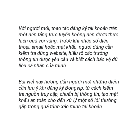
Với người mới, thao tác đăng ký tài khoản trên 
một nền tảng trực tuyến không nên được thực 
hiện quá vội vàng. Trước khi nhập số điện 
thoại, email hoặc mật khẩu, người dùng cần 
kiểm tra đúng website, hiểu rõ các trường 
thông tin được yêu cầu và biết cách bảo vệ dữ 
liệu cá nhân của mình.
Bài viết này hướng dẫn người mới những điểm 
cần lưu ý khi đăng ký Bongvip, từ cách kiểm 
tra nguồn truy cập, chuẩn bị thông tin, tạo mật 
khẩu an toàn cho đến xử lý một số lỗi thường 
gặp trong quá trình xác minh tài khoản.