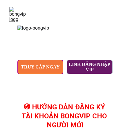
LINK ĐĂNG NHẬP
TRUY CẬP NGAY
VIP
🧭 HƯỚNG DẪN ĐĂNG KÝ 
TÀI KHOẢN BONGVIP CHO 
NGƯỜI MỚI