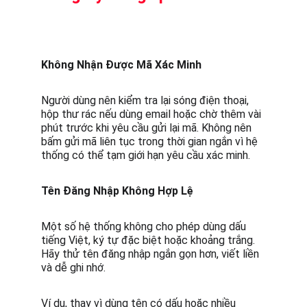
Không Nhận Được Mã Xác Minh
Người dùng nên kiểm tra lại sóng điện thoại, 
hộp thư rác nếu dùng email hoặc chờ thêm vài 
phút trước khi yêu cầu gửi lại mã. Không nên 
bấm gửi mã liên tục trong thời gian ngắn vì hệ 
thống có thể tạm giới hạn yêu cầu xác minh.
Tên Đăng Nhập Không Hợp Lệ
Một số hệ thống không cho phép dùng dấu 
tiếng Việt, ký tự đặc biệt hoặc khoảng trắng. 
Hãy thử tên đăng nhập ngắn gọn hơn, viết liền 
và dễ ghi nhớ.
Ví dụ, thay vì dùng tên có dấu hoặc nhiều 