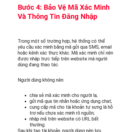
Bước 4: Bảo Vệ Mã Xác Minh 
Và Thông Tin Đăng Nhập
Trong một số trường hợp, hệ thống có thể 
yêu cầu xác minh bằng mã gửi qua SMS, email 
hoặc kênh xác thực khác. Mã xác minh chỉ nên 
được nhập trực tiếp trên website mà người 
dùng đang thao tác.
Người dùng không nên:
chia sẻ mã xác minh cho người lạ;
gửi mã qua tin nhắn hoặc ứng dụng chat;
cung cấp mã cho tài khoản tự xưng là hỗ 
trợ nếu chưa xác minh rõ nguồn;
nhập mã trên website có URL bất 
thường.
Sau khi tạo tài khoản, người dùng nên lưu 