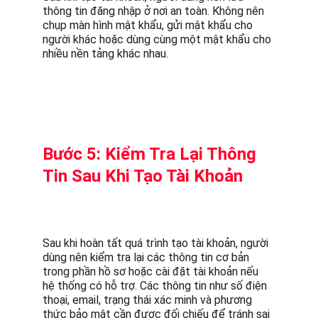
thông tin đăng nhập ở nơi an toàn. Không nên 
chụp màn hình mật khẩu, gửi mật khẩu cho 
người khác hoặc dùng cùng một mật khẩu cho 
nhiều nền tảng khác nhau.
Bước 5: Kiểm Tra Lại Thông 
Tin Sau Khi Tạo Tài Khoản
Sau khi hoàn tất quá trình tạo tài khoản, người 
dùng nên kiểm tra lại các thông tin cơ bản 
trong phần hồ sơ hoặc cài đặt tài khoản nếu 
hệ thống có hỗ trợ. Các thông tin như số điện 
thoại, email, trạng thái xác minh và phương 
thức bảo mật cần được đối chiếu để tránh sai 