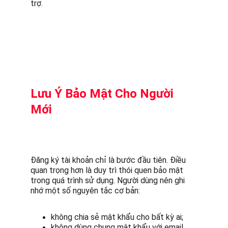
trợ.
Lưu Ý Bảo Mật Cho Người 
Mới
Đăng ký tài khoản chỉ là bước đầu tiên. Điều 
quan trọng hơn là duy trì thói quen bảo mật 
trong quá trình sử dụng. Người dùng nên ghi 
nhớ một số nguyên tắc cơ bản:
không chia sẻ mật khẩu cho bất kỳ ai;
không dùng chung mật khẩu với email 