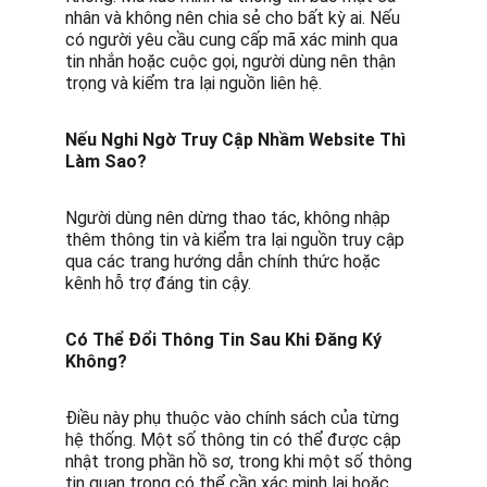
nhân và không nên chia sẻ cho bất kỳ ai. Nếu 
có người yêu cầu cung cấp mã xác minh qua 
tin nhắn hoặc cuộc gọi, người dùng nên thận 
trọng và kiểm tra lại nguồn liên hệ.
Nếu Nghi Ngờ Truy Cập Nhầm Website Thì 
Làm Sao?
Người dùng nên dừng thao tác, không nhập 
thêm thông tin và kiểm tra lại nguồn truy cập 
qua các trang hướng dẫn chính thức hoặc 
kênh hỗ trợ đáng tin cậy.
Có Thể Đổi Thông Tin Sau Khi Đăng Ký 
Không?
Điều này phụ thuộc vào chính sách của từng 
hệ thống. Một số thông tin có thể được cập 
nhật trong phần hồ sơ, trong khi một số thông 
tin quan trọng có thể cần xác minh lại hoặc 