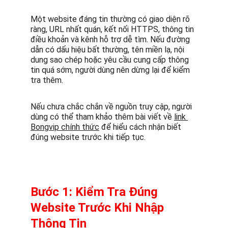
Một website đáng tin thường có giao diện rõ 
ràng, URL nhất quán, kết nối HTTPS, thông tin 
điều khoản và kênh hỗ trợ dễ tìm. Nếu đường 
dẫn có dấu hiệu bất thường, tên miền lạ, nội 
dung sao chép hoặc yêu cầu cung cấp thông 
tin quá sớm, người dùng nên dừng lại để kiểm 
tra thêm.
Nếu chưa chắc chắn về nguồn truy cập, người 
dùng có thể tham khảo thêm bài viết về 
link 
Bongvip chính thức
 để hiểu cách nhận biết 
đúng website trước khi tiếp tục.
Bước 1: Kiểm Tra Đúng 
Website Trước Khi Nhập 
Thông Tin