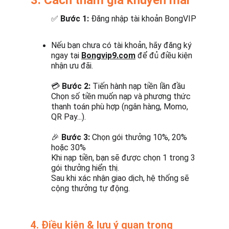
3. Cách tham gia khuyến mãi
          ✅ 
Bước 1:
 Đăng nhập tài khoản BongVIP
Nếu bạn chưa có tài khoản, hãy đăng ký 
ngay tại 
Bongvip9.com
 để đủ điều kiện 
nhận ưu đãi.
💳 
Bước 2:
 Tiến hành nạp tiền lần đầu
Chọn số tiền muốn nạp và phương thức 
thanh toán phù hợp (ngân hàng, Momo, 
QR Pay...).
🎉 
Bước 3:
 Chọn gói thưởng 10%, 20% 
hoặc 30%
Khi nạp tiền, bạn sẽ được chọn 1 trong 3 
gói thưởng hiển thị.
Sau khi xác nhận giao dịch, hệ thống sẽ 
cộng thưởng tự động.
4. Điều kiện & lưu ý quan trọng