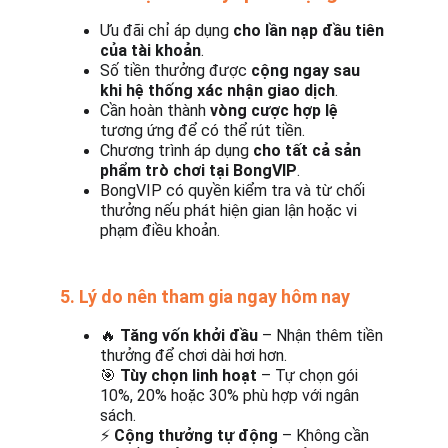
Ưu đãi chỉ áp dụng 
cho lần nạp đầu tiên 
của tài khoản
.
Số tiền thưởng được 
cộng ngay sau 
khi hệ thống xác nhận giao dịch
.
Cần hoàn thành 
vòng cược hợp lệ
tương ứng để có thể rút tiền.
Chương trình áp dụng 
cho tất cả sản 
phẩm trò chơi tại BongVIP
.
BongVIP có quyền kiểm tra và từ chối 
thưởng nếu phát hiện gian lận hoặc vi 
phạm điều khoản.
5. Lý do nên tham gia ngay hôm nay
🔥 
Tăng vốn khởi đầu
 – Nhận thêm tiền 
thưởng để chơi dài hơi hơn.
🎯 
Tùy chọn linh hoạt
 – Tự chọn gói 
10%, 20% hoặc 30% phù hợp với ngân 
sách.
⚡ 
Cộng thưởng tự động
 – Không cần 