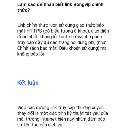
Làm sao để nhận biết link Bongvip chính 
thức?
Link chính thức luôn sử dụng giao thức bảo 
mật HTTPS (có biểu tượng ổ khóa), giao diện 
đồng nhất, không lỗi font chữ và cho phép 
truy cập đầy đủ các trang nội dung phụ (như 
Chính sách bảo mật, Điều khoản sử dụng) mà 
không báo lỗi.
Kết luận
Việc các đường link truy cập thường xuyên 
thay đổi là một đặc tính kỹ thuật tất yếu của 
môi trường internet hiện nay, nhằm đảm bảo 
sự liên tục của dịch vụ.