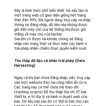
Đây là hình thức phổ biến nhất. Kẻ xấu tạo ra 
một trang web có giao diện giống hệt trang 
thật đến 99%. Khi người dùng truy cập và nhập 
thông tin đăng nhập, dữ liệu này không được 
gửi đến máy chủ của hệ thống mà được gửi 
thẳng về máy chủ của hacker.
Sau khi có được tài khoản, chúng sẽ đăng 
nhập vào trang thật và thực hiện các hành vi 
trái phép nhằm chiếm đoạt quyền kiểm soát.
Thu thập dữ liệu cá nhân trái phép (Data 
Harvesting)
Ngay cả khi bạn chưa đăng nhập, việc truy cập 
vào một website độc hại cũng tiềm ẩn rủi ro. 
Các trang này có thể chứa mã theo dõi 
(tracking scripts) để thu thập địa chỉ IP, loại 
thiết bị, vị trí địa lý và hành vi duyệt web của 
bạn. Dữ liệu này sau đó có thể bị bán cho các 