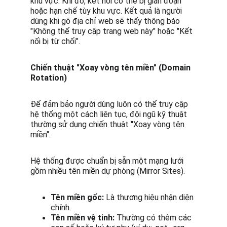
khu vực. Khi đó, kết nối có thể bị gián đoạn 
hoặc hạn chế tùy khu vực. Kết quả là người 
dùng khi gõ địa chỉ web sẽ thấy thông báo 
"Không thể truy cập trang web này" hoặc "Kết 
nối bị từ chối".
Chiến thuật "Xoay vòng tên miền" (Domain 
Rotation)
Để đảm bảo người dùng luôn có thể truy cập 
hệ thống một cách liên tục, đội ngũ kỹ thuật 
thường sử dụng chiến thuật "Xoay vòng tên 
miền".
Hệ thống được chuẩn bị sẵn một mạng lưới 
gồm nhiều tên miền dự phòng (Mirror Sites).
Tên miền gốc:
 Là thương hiệu nhận diện 
chính.
Tên miền vệ tinh:
 Thường có thêm các 