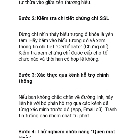
tự thừa vào giữa tên thương hiệu.
Bước 2: Kiểm tra chi tiết chứng chỉ SSL
Đừng chỉ nhìn thấy biểu tượng ổ khóa là yên 
tâm. Hãy bấm vào biểu tượng đó và xem 
thông tin chi tiết "Certificate" (Chứng chỉ). 
Kiểm tra xem chứng chỉ được cấp cho tổ 
chức nào và thời hạn có hợp lệ không.
Bước 3: Xác thực qua kênh hỗ trợ chính 
thống
Nếu bạn không chắc chắn về đường link, hãy 
liên hệ với bộ phận hỗ trợ qua các kênh đã 
từng xác minh trước đó (App, Email cũ). Tránh 
tin tưởng các nhóm chat tự phát.
Bước 4: Thử nghiệm chức năng "Quên mật 
khẩu"