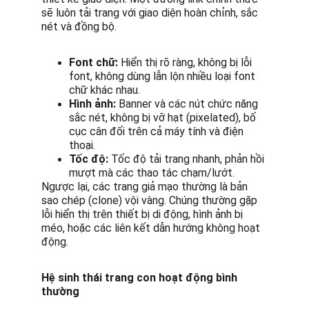
sẽ luôn tải trang với giao diện hoàn chỉnh, sắc 
nét và đồng bộ.
Font chữ:
 Hiển thị rõ ràng, không bị lỗi 
font, không dùng lẫn lộn nhiều loại font 
chữ khác nhau.
Hình ảnh:
 Banner và các nút chức năng 
sắc nét, không bị vỡ hạt (pixelated), bố 
cục cân đối trên cả máy tính và điện 
thoại.
Tốc độ:
 Tốc độ tải trang nhanh, phản hồi 
mượt mà các thao tác chạm/lướt.
Ngược lại, các trang giả mạo thường là bản 
sao chép (clone) vội vàng. Chúng thường gặp 
lỗi hiển thị trên thiết bị di động, hình ảnh bị 
méo, hoặc các liên kết dẫn hướng không hoạt 
động.
Hệ sinh thái trang con hoạt động bình 
thường