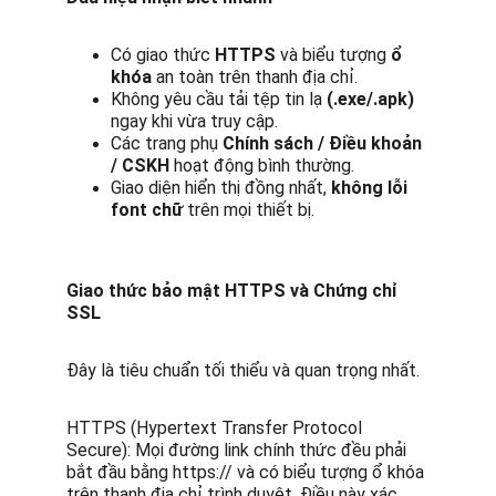
Có giao thức 
HTTPS
 và biểu tượng 
ổ 
khóa
 an toàn trên thanh địa chỉ.
Không yêu cầu tải tệp tin lạ 
(.exe/.apk)
ngay khi vừa truy cập.
Các trang phụ 
Chính sách / Điều khoản 
/ CSKH
 hoạt động bình thường.
Giao diện hiển thị đồng nhất, 
không lỗi 
font chữ
 trên mọi thiết bị.
Giao thức bảo mật HTTPS và Chứng chỉ 
SSL
Đây là tiêu chuẩn tối thiểu và quan trọng nhất.
HTTPS (Hypertext Transfer Protocol 
Secure): Mọi đường link chính thức đều phải 
bắt đầu bằng https:// và có biểu tượng ổ khóa 
trên thanh địa chỉ trình duyệt. Điều này xác 