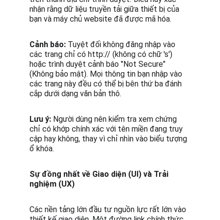
nhận rằng dữ liệu truyền tải giữa thiết bị của 
bạn và máy chủ website đã được mã hóa.
Cảnh báo:
 Tuyệt đối không đăng nhập vào 
các trang chỉ có http:// (không có chữ 's') 
hoặc trình duyệt cảnh báo "Not Secure" 
(Không bảo mật). Mọi thông tin bạn nhập vào 
các trang này đều có thể bị bên thứ ba đánh 
cắp dưới dạng văn bản thô.
Lưu ý:
 Người dùng nên kiểm tra xem chứng 
chỉ có khớp chính xác với tên miền đang truy 
cập hay không, thay vì chỉ nhìn vào biểu tượng 
ổ khóa.
Sự đồng nhất về Giao diện (UI) và Trải 
nghiệm (UX)
Các nền tảng lớn đầu tư nguồn lực rất lớn vào 
thiết kế giao diện. Một đường link chính thức 