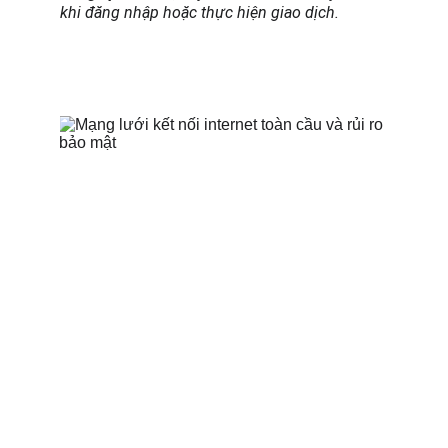
khi đăng nhập hoặc thực hiện giao dịch.