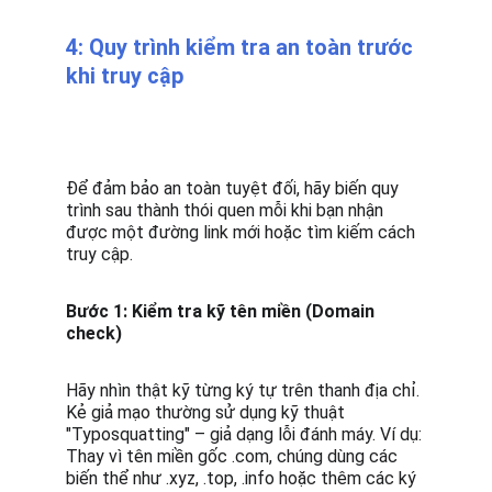
4: 
Quy trình kiểm tra an toàn trước 
khi truy cập
Để đảm bảo an toàn tuyệt đối, hãy biến quy 
trình sau thành thói quen mỗi khi bạn nhận 
được một đường link mới hoặc tìm kiếm cách 
truy cập.
Bước 1: Kiểm tra kỹ tên miền (Domain 
check)
Hãy nhìn thật kỹ từng ký tự trên thanh địa chỉ. 
Kẻ giả mạo thường sử dụng kỹ thuật 
"Typosquatting" – giả dạng lỗi đánh máy. Ví dụ: 
Thay vì tên miền gốc .com, chúng dùng các 
biến thể như .xyz, .top, .info hoặc thêm các ký 