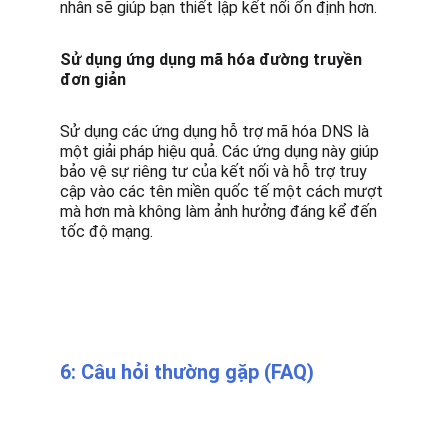
nhân sẽ giúp bạn thiết lập kết nối ổn định hơn.
Sử dụng ứng dụng mã hóa đường truyền 
đơn giản
Sử dụng các ứng dụng hỗ trợ mã hóa DNS là 
một giải pháp hiệu quả. Các ứng dụng này giúp 
bảo vệ sự riêng tư của kết nối và hỗ trợ truy 
cập vào các tên miền quốc tế một cách mượt 
mà hơn mà không làm ảnh hưởng đáng kể đến 
tốc độ mạng.
6: 
Câu hỏi thường gặp (FAQ)