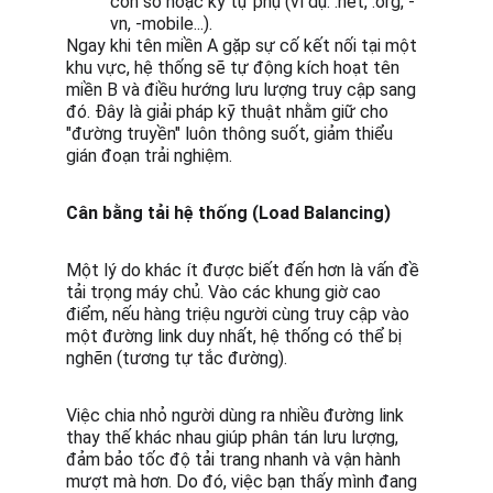
con số hoặc ký tự phụ (ví dụ: .net, .org, -
vn, -mobile...).
Ngay khi tên miền A gặp sự cố kết nối tại một 
khu vực, hệ thống sẽ tự động kích hoạt tên 
miền B và điều hướng lưu lượng truy cập sang 
đó. Đây là giải pháp kỹ thuật nhằm giữ cho 
"đường truyền" luôn thông suốt, giảm thiểu 
gián đoạn trải nghiệm.
Cân bằng tải hệ thống (Load Balancing)
Một lý do khác ít được biết đến hơn là vấn đề 
tải trọng máy chủ. Vào các khung giờ cao 
điểm, nếu hàng triệu người cùng truy cập vào 
một đường link duy nhất, hệ thống có thể bị 
nghẽn (tương tự tắc đường).
Việc chia nhỏ người dùng ra nhiều đường link 
thay thế khác nhau giúp phân tán lưu lượng, 
đảm bảo tốc độ tải trang nhanh và vận hành 
mượt mà hơn. Do đó, việc bạn thấy mình đang 