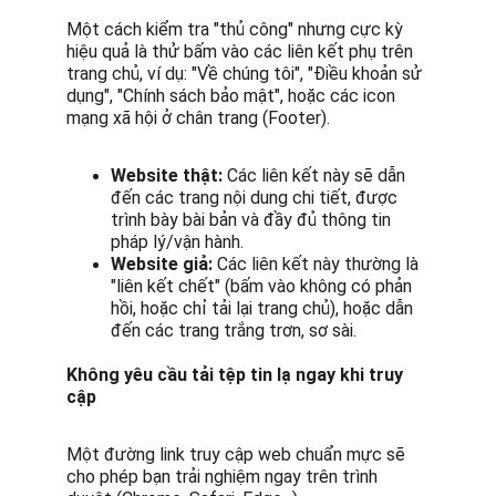
Một cách kiểm tra "thủ công" nhưng cực kỳ 
hiệu quả là thử bấm vào các liên kết phụ trên 
trang chủ, ví dụ: "Về chúng tôi", "Điều khoản sử 
dụng", "Chính sách bảo mật", hoặc các icon 
mạng xã hội ở chân trang (Footer).
Website thật:
 Các liên kết này sẽ dẫn 
đến các trang nội dung chi tiết, được 
trình bày bài bản và đầy đủ thông tin 
pháp lý/vận hành.
Website giả:
 Các liên kết này thường là 
"liên kết chết" (bấm vào không có phản 
hồi, hoặc chỉ tải lại trang chủ), hoặc dẫn 
đến các trang trắng trơn, sơ sài.
Không yêu cầu tải tệp tin lạ ngay khi truy 
cập
Một đường link truy cập web chuẩn mực sẽ 
cho phép bạn trải nghiệm ngay trên trình 