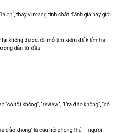
a chỉ, thay vì mang tính chất đánh giá hay giới 
lại không được, rồi mở tìm kiếm để kiểm tra 
hướng dẫn từ đầu.
có tốt không", "review", "lừa đảo không", "có 
"Lừa đảo không" là câu hỏi phòng thủ — người 