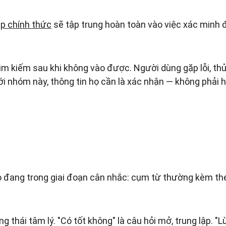
ip chính thức
 sẽ tập trung hoàn toàn vào việc xác minh đị
m kiếm sau khi không vào được. Người dùng gặp lỗi, thử 
i nhóm này, thông tin họ cần là xác nhận — không phải 
ang trong giai đoạn cân nhắc: cụm từ thường kèm theo "
g thái tâm lý. "Có tốt không" là câu hỏi mở, trung lập. 