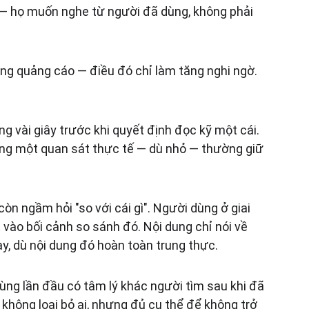
p — họ muốn nghe từ người đã dùng, không phải 
ng quảng cáo — điều đó chỉ làm tăng nghi ngờ. 
g vài giây trước khi quyết định đọc kỹ một cái. 
ằng một quan sát thực tế — dù nhỏ — thường giữ 
 ngầm hỏi "so với cái gì". Người dùng ở giai 
ào bối cảnh so sánh đó. Nội dung chỉ nói về 
, dù nội dung đó hoàn toàn trung thực.
ùng lần đầu có tâm lý khác người tìm sau khi đã 
không loại bỏ ai, nhưng đủ cụ thể để không trở 