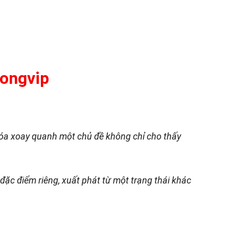
GIỚI THIỆU
TRẢI  NGHIỆM
Bongvip
khóa xoay quanh một chủ đề không chỉ cho thấy 
ặc điểm riêng, xuất phát từ một trạng thái khác 