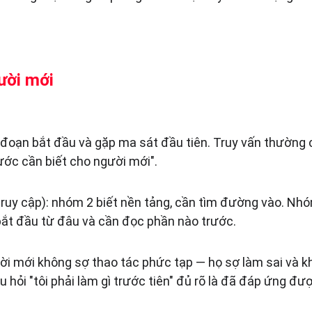
ười mới
đoạn bắt đầu và gặp ma sát đầu tiên. Truy vấn thường c
bước cần biết cho người mới".
ruy cập): nhóm 2 biết nền tảng, cần tìm đường vào. Nh
 bắt đầu từ đâu và cần đọc phần nào trước.
ời mới không sợ thao tác phức tạp — họ sợ làm sai và k
câu hỏi "tôi phải làm gì trước tiên" đủ rõ là đã đáp ứng 