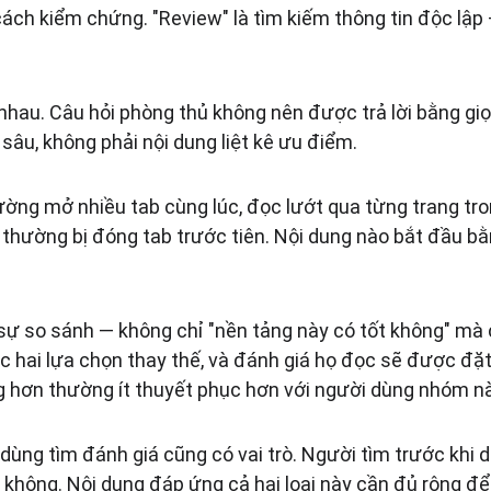
cách kiểm chứng. "Review" là tìm kiếm thông tin độc lậ
au. Câu hỏi phòng thủ không nên được trả lời bằng giọ
sâu, không phải nội dung liệt kê ưu điểm.
ường mở nhiều tab cùng lúc, đọc lướt qua từng trang tron
 thường bị đóng tab trước tiên. Nội dung nào bắt đầu b
 so sánh — không chỉ "nền tảng này có tốt không" mà còn
hai lựa chọn thay thế, và đánh giá họ đọc sẽ được đặt v
 hơn thường ít thuyết phục hơn với người dùng nhóm này
ùng tìm đánh giá cũng có vai trò. Người tìm trước khi d
 không. Nội dung đáp ứng cả hai loại này cần đủ rộng để 