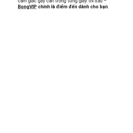
cảm giác gay cấn trong từng giây thi đấu – 
BongVIP
 chính là điểm đến dành cho bạn
.
BONGVIP 
là nền tảng giải trí trực tuyến hiện 
đại tại Việt Nam, cung cấp hệ sinh thái nội 
dung số đa dạng với trải nghiệm thân thiện, 
tốc độ ổn định và hệ thống bảo mật cao.
Ra mắt từ năm 2021, 
BONGVIP
 không ngừng 
phát triển, trở thành điểm đến quen thuộc của 
người dùng nhờ sự ổn định, minh bạch và dịch 
vụ hỗ trợ liên tục 24/7.