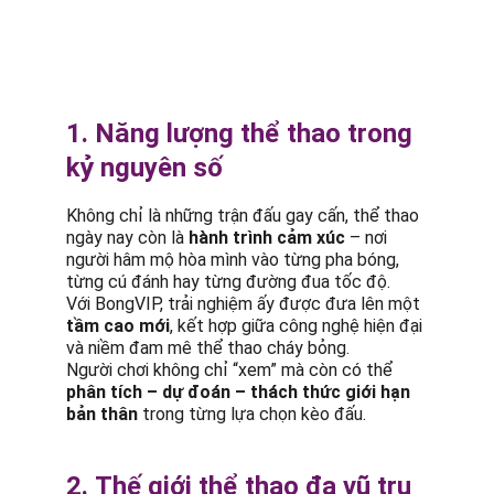
1. Năng lượng thể thao trong 
kỷ nguyên số
Không chỉ là những trận đấu gay cấn, thể thao 
ngày nay còn là 
hành trình cảm xúc
 – nơi 
người hâm mộ hòa mình vào từng pha bóng, 
từng cú đánh hay từng đường đua tốc độ.
Với BongVIP, trải nghiệm ấy được đưa lên một 
tầm cao mới
, kết hợp giữa công nghệ hiện đại 
và niềm đam mê thể thao cháy bỏng.
Người chơi không chỉ “xem” mà còn có thể 
phân tích – dự đoán – thách thức giới hạn 
bản thân
 trong từng lựa chọn kèo đấu.
2. 
Thế giới thể thao đa vũ trụ 