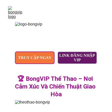
LINK ĐĂNG NHẬP
TRUY CẬP NGAY
VIP
🏆 BongVIP Thể Thao – Nơi 
Cảm Xúc Và Chiến Thuật Giao 
Hòa