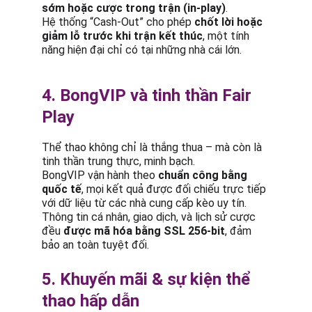
sớm hoặc cược trong trận (in-play)
.
Hệ thống “Cash-Out” cho phép 
chốt lời hoặc 
giảm lỗ trước khi trận kết thúc
, một tính 
năng hiện đại chỉ có tại những nhà cái lớn.
4. 
BongVIP và tinh thần Fair 
Play
Thể thao không chỉ là thắng thua – mà còn là 
tinh thần trung thực, minh bạch.
BongVIP vận hành theo 
chuẩn công bằng 
quốc tế
, mọi kết quả được đối chiếu trực tiếp 
với dữ liệu từ các nhà cung cấp kèo uy tín.
Thông tin cá nhân, giao dịch, và lịch sử cược 
đều 
được mã hóa bằng SSL 256-bit
, đảm 
bảo an toàn tuyệt đối.
5. 
Khuyến mãi & sự kiện thể 
thao hấp dẫn