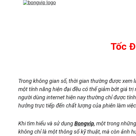
TRANG CHỦ
LIVE CAS
Tốc Đ
Trong không gian số, thời gian thường được xem l
một tính năng hiện đại đều có thể giảm bớt giá trị
người dùng internet hiện nay thường chỉ được tính
hưởng trực tiếp đến chất lượng của phiên làm việc
Khi tìm hiểu và sử dụng 
Bongvip
, một trong những
không chỉ là một thông số kỹ thuật, mà còn ảnh h