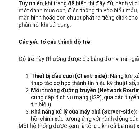
Tuy nhiên, khi trang đã hiển thị đầy đủ, hành vi
một danh mục con, điền thông tin vào biểu mẫu,
màn hình hoặc con chuột phát ra tiếng click cho 
phản hồi khi sử dụng.
Các yếu tố cấu thành độ trễ
Độ trễ này (thường được đo bằng đơn vị mili-giâ
Thiết bị đầu cuối (Client-side):
 Năng lực xử
thao tác cơ học thành tín hiệu kỹ thuật số
Môi trường đường truyền (Network Routin
cung cấp dịch vụ mạng (ISP), qua các tuyến 
tín hiệu).
Khả năng xử lý của máy chủ (Server-side):
hồi chính xác tương ứng với hành động của
Một hệ thống được xem là tối ưu khi cả ba mắt x