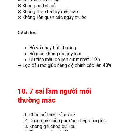
❌ Không có lịch sử
❌ Không theo bất kỳ mẫu nào
❌ Không liên quan các ngày trước
Cách lọc:
Bỏ số chạy bất thường
Bỏ mẫu không có quy luật
Ưu tiên mẫu có lịch sử ít nhất 3 lần
➡ Lọc cầu rác giúp nâng độ chính xác lên 
40%
.
10. 
7 sai lầm người mới 
thường mắc
Chọn số theo cảm xúc
Dùng quá nhiều phương pháp cùng lúc
Không ghi chép dữ liệu