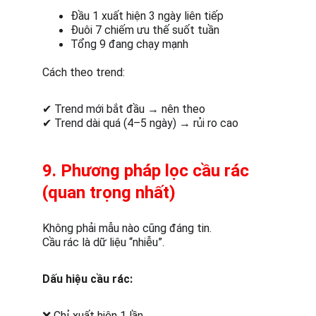
Đầu 1 xuất hiện 3 ngày liên tiếp
Đuôi 7 chiếm ưu thế suốt tuần
Tổng 9 đang chạy mạnh
Cách theo trend:
✔ Trend mới bắt đầu → nên theo
✔ Trend dài quá (4–5 ngày) → rủi ro cao
9. Phương pháp lọc cầu rác 
(quan trọng nhất)
Không phải mẫu nào cũng đáng tin.
Cầu rác là dữ liệu “nhiễu”.
Dấu hiệu cầu rác:
❌ Chỉ xuất hiện 1 lần