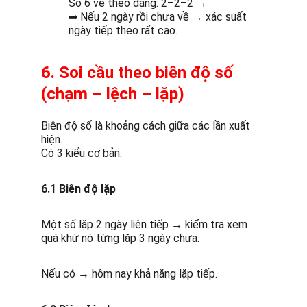
Số 6 về theo dạng: 2–2–2 →
➡ Nếu 2 ngày rồi chưa về → xác suất 
ngày tiếp theo rất cao.
6. Soi cầu theo biên độ số 
(chạm – lệch – lặp)
Biên độ số là khoảng cách giữa các lần xuất 
hiện.
Có 3 kiểu cơ bản:
6.1 Biên độ lặp
Một số lặp 2 ngày liên tiếp → kiểm tra xem 
quá khứ nó từng lặp 3 ngày chưa.
Nếu có → hôm nay khả năng lặp tiếp.