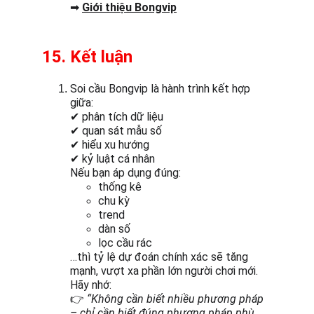
➡ 
Giới thiệu Bongvip
15. 
Kết luận
Soi cầu Bongvip là hành trình kết hợp 
giữa:
✔ phân tích dữ liệu
✔ quan sát mẫu số
✔ hiểu xu hướng
✔ kỷ luật cá nhân
Nếu bạn áp dụng đúng:
thống kê
chu kỳ
trend
dàn số
lọc cầu rác
…thì tỷ lệ dự đoán chính xác sẽ tăng 
mạnh, vượt xa phần lớn người chơi mới.
Hãy nhớ:
👉 
“Không cần biết nhiều phương pháp 
– chỉ cần biết đúng phương pháp phù 