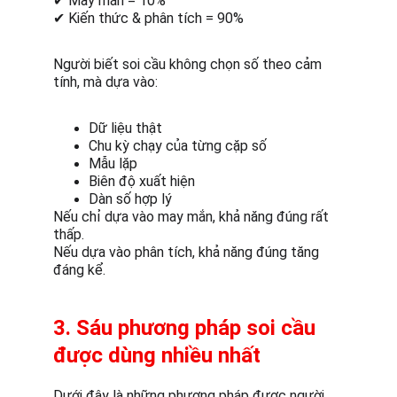
✔ May mắn = 10%
✔ Kiến thức & phân tích = 90%
Người biết soi cầu không chọn số theo cảm 
tính, mà dựa vào:
Dữ liệu thật
Chu kỳ chạy của từng cặp số
Mẫu lặp
Biên độ xuất hiện
Dàn số hợp lý
Nếu chỉ dựa vào may mắn, khả năng đúng rất 
thấp.
Nếu dựa vào phân tích, khả năng đúng tăng 
đáng kể.
3. Sáu phương pháp soi cầu 
được dùng nhiều nhất
Dưới đây là những phương pháp được người 