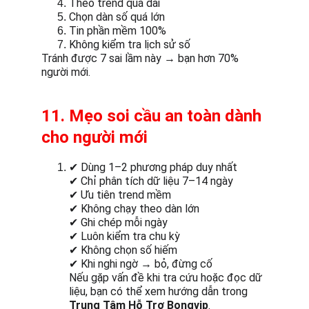
Theo trend quá dài
Chọn dàn số quá lớn
Tin phần mềm 100%
Không kiểm tra lịch sử số
Tránh được 7 sai lầm này → bạn hơn 70% 
người mới.
11. 
Mẹo soi cầu an toàn dành 
cho người mới
✔ Dùng 1–2 phương pháp duy nhất
✔ Chỉ phân tích dữ liệu 7–14 ngày
✔ Ưu tiên trend mềm
✔ Không chạy theo dàn lớn
✔ Ghi chép mỗi ngày
✔ Luôn kiểm tra chu kỳ
✔ Không chọn số hiếm
✔ Khi nghi ngờ → bỏ, đừng cố
Nếu gặp vấn đề khi tra cứu hoặc đọc dữ 
liệu, bạn có thể xem hướng dẫn trong 
Trung Tâm Hỗ Trợ Bongvip
.