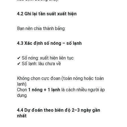
4.2 Ghi lại tần suất xuất hiện
Bạn nên chia thành bảng:
4.3 Xác định số nóng – số lạnh
✔ Số nóng: xuất hiện liên tục
✔ Số lạnh: lâu chưa về
Không chọn cực đoan (toàn nóng hoặc toàn 
lạnh).
Chọn 
1 nóng + 1 lạnh
 là cách nhiều người áp 
dụng.
4.4 Dự đoán theo biên độ 2–3 ngày gần 
nhất