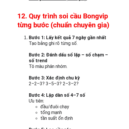
12. 
Quy trình soi cầu Bongvip 
từng bước (chuẩn chuyên gia)
Bước 1: Lấy kết quả 7 ngày gần nhất
Tạo bảng ghi rõ từng số.
Bước 2: Đánh dấu số lặp – số chạm – 
số trend
Tô màu phân nhóm.
Bước 3: Xác định chu kỳ
2–2–3? 3–5–3? 2–3–2?
Bước 4: Lập dàn số 4–7 số
Ưu tiên:
đầu/đuôi chạy
tổng mạnh
tần suất ổn định