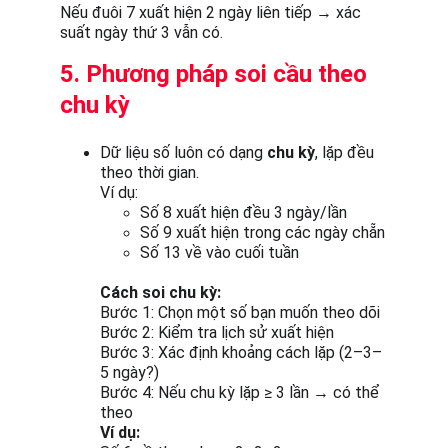
Nếu đuôi 7 xuất hiện 2 ngày liên tiếp → xác 
suất ngày thứ 3 vẫn có.
5. Phương pháp soi cầu theo 
chu kỳ
Dữ liệu số luôn có dạng 
chu kỳ
, lặp đều 
theo thời gian.
Ví dụ:
Số 8 xuất hiện đều 3 ngày/lần
Số 9 xuất hiện trong các ngày chẵn
Số 13 về vào cuối tuần
Cách soi chu kỳ:
Bước 1: Chọn một số bạn muốn theo dõi
Bước 2: Kiểm tra lịch sử xuất hiện
Bước 3: Xác định khoảng cách lặp (2–3–
5 ngày?)
Bước 4: Nếu chu kỳ lặp ≥ 3 lần → có thể 
theo
Ví dụ: