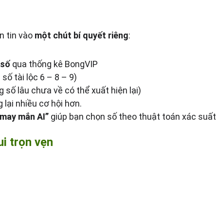
n tin vào 
một chút bí quyết riêng
:
 số
 qua thống kê BongVIP
 số tài lộc 6 – 8 – 9)
g số lâu chưa về có thể xuất hiện lại)
g lại nhiều cơ hội hơn.
 may mắn AI”
 giúp bạn chọn số theo thuật toán xác suất
i trọn vẹn