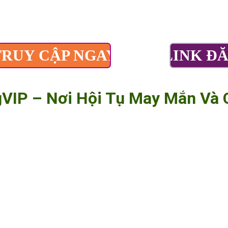
INO
THỂ THAO
XỔ SỐ
ĐÁ GÀ
HƯỚNG DẪN
TRUY CẬP NGAY
LINK ĐĂ
VIP – Nơi Hội Tụ May Mắn Và 