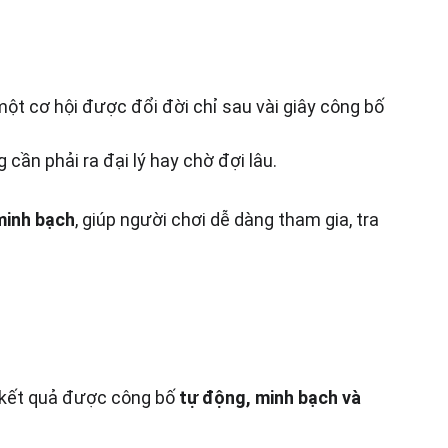
ột cơ hội được đổi đời chỉ sau vài giây công bố 
 cần phải ra đại lý hay chờ đợi lâu.
minh bạch
, giúp người chơi dễ dàng tham gia, tra 
 kết quả được công bố 
tự động, minh bạch và 