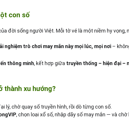
một con số
ủa đời sống người Việt. Mỗi tờ vé là một niềm hy vọng, m
ải nghiệm trò chơi may mắn này mọi lúc, mọi nơi
 – không
yến thông minh
, kết hợp giữa 
truyền thống – hiện đại – 
rở thành xu hướng?
 lý, chờ quay số truyền hình, rồi dò từng con số.
ongVIP
, chọn loại xổ số, nhập dãy số may mắn — và chờ