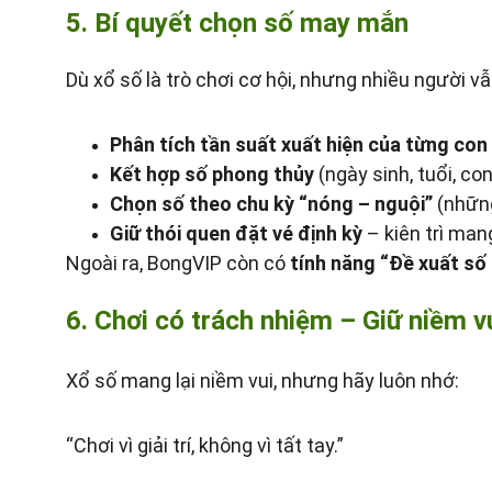
5. 
Bí quyết chọn số may mắn
Dù xổ số là trò chơi cơ hội, nhưng nhiều người vẫ
Phân tích tần suất xuất hiện của từng con
Kết hợp số phong thủy
 (ngày sinh, tuổi, con
Chọn số theo chu kỳ “nóng – nguội”
 (nhữn
Giữ thói quen đặt vé định kỳ
 – kiên trì man
Ngoài ra, BongVIP còn có 
tính năng “Đề xuất số
6. 
Chơi có trách nhiệm – Giữ niềm vu
Xổ số mang lại niềm vui, nhưng hãy luôn nhớ:
“Chơi vì giải trí, không vì tất tay.”