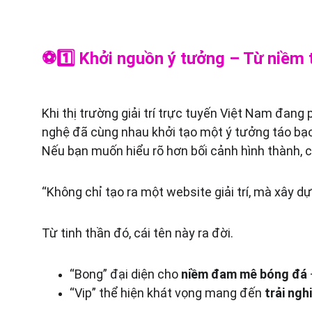
⚽1️⃣ Khởi nguồn ý tưởng – Từ niềm
Khi thị trường giải trí trực tuyến Việt Nam đan
nghệ đã cùng nhau khởi tạo một ý tưởng táo bạo
Nếu bạn muốn hiểu rõ hơn bối cảnh hình thành, c
“Không chỉ tạo ra một website giải trí, mà xây d
Từ tinh thần đó, cái tên này ra đời.
“Bong” đại diện cho 
niềm đam mê bóng đá
“Vip” thể hiện khát vọng mang đến 
trải ng