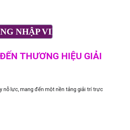
GIỚI THIỆU
TRẢI  NGHIỆM
NG NHẬP VIP
ĐẾN THƯƠNG HIỆU GIẢI 
nỗ lực, mang đến một nền tảng giải trí trực 