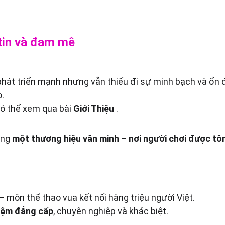
 tin và đam mê
g phát triển mạnh nhưng vẫn thiếu đi sự minh bạch và ổn
.
ó thể xem qua bài 
Giới Thiệu
.
ựng 
một thương hiệu văn minh – nơi người chơi được tôn
 – môn thể thao vua kết nối hàng triệu người Việt.
hiệm đẳng cấp
, chuyên nghiệp và khác biệt.