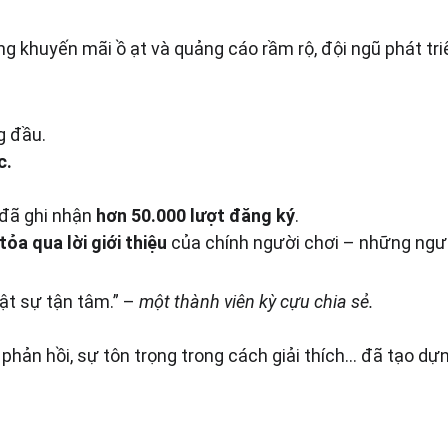
g khuyến mãi ồ ạt và quảng cáo rầm rộ, đội ngũ phát tri
g đầu.
c.
đã ghi nhận 
hơn 50.000 lượt đăng ký
.
 tỏa qua lời giới thiệu
 của chính người chơi – những ngườ
ật sự tận tâm.” – 
một thành viên kỳ cựu chia sẻ.
 phản hồi, sự tôn trọng trong cách giải thích… đã tạo dự