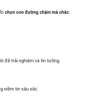
ển
 chọn con đường chậm mà chắc
:
i đã trải nghiệm và tin tưởng.
ng niềm tin sâu sắc.