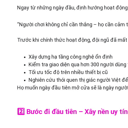
Ngay từ những ngày đầu, định hướng hoạt động 
“Người chơi không chỉ cần thắng – họ cần cảm t
Trước khi chính thức hoạt động, đội ngũ đã mấ
Xây dựng hạ tầng công nghệ ổn định
Kiểm tra giao diện qua hơn 300 người dùng
Tối ưu tốc độ trên nhiều thiết bị cũ
Nghiên cứu thói quen thị giác người Việt để 
Họ muốn ngày đầu tiên mở cửa sẽ là ngày người 
2️⃣ Bước đi đầu tiên – Xây nền uy tín