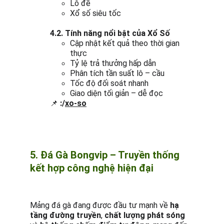
Lô đề
Xổ số siêu tốc
4.2. Tính năng nổi bật của Xổ Số
Cập nhật kết quả theo thời gian 
thực
Tỷ lệ trả thưởng hấp dẫn
Phân tích tần suất lô – cầu
Tốc độ đối soát nhanh
Giao diện tối giản – dễ đọc
📌 
:/
xo-so
5. Đá Gà Bongvip – Truyền thống 
kết hợp công nghệ hiện đại
Mảng đá gà đang được đầu tư mạnh về 
hạ 
tầng đường truyền
, 
chất lượng phát sóng