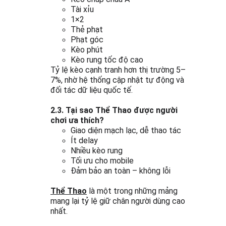
Tài xỉu
1×2
Thẻ phạt
Phạt góc
Kèo phút
Kèo rung tốc độ cao
Tỷ lệ kèo cạnh tranh hơn thị trường 5–
7%, nhờ hệ thống cập nhật tự động và 
đối tác dữ liệu quốc tế.
2.3. Tại sao Thể Thao được người 
chơi ưa thích?
Giao diện mạch lạc, dễ thao tác
Ít delay
Nhiều kèo rung
Tối ưu cho mobile
Đảm bảo an toàn – không lỗi
Thể Thao
 là một trong những mảng 
mang lại tỷ lệ giữ chân người dùng cao 
nhất.