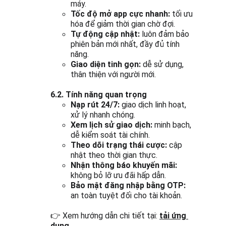
máy.
Tốc độ mở app cực nhanh:
 tối ưu 
hóa để giảm thời gian chờ đợi.
Tự động cập nhật:
 luôn đảm bảo 
phiên bản mới nhất, đầy đủ tính 
năng.
Giao diện tinh gọn:
 dễ sử dụng, 
thân thiện với người mới.
6.2. Tính năng quan trọng
Nạp rút 24/7:
 giao dịch linh hoạt, 
xử lý nhanh chóng.
Xem lịch sử giao dịch:
 minh bạch, 
dễ kiểm soát tài chính.
Theo dõi trạng thái cược:
 cập 
nhật theo thời gian thực.
Nhận thông báo khuyến mãi:
không bỏ lỡ ưu đãi hấp dẫn.
Bảo mật đăng nhập bằng OTP:
an toàn tuyệt đối cho tài khoản.
👉 Xem hướng dẫn chi tiết tại: 
tải ứng 
dụng