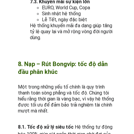
7.3. Khuyến mãi sự kiện lớn
EURO, World Cup, Copa
Sinh nhật hệ thống
Lễ Tết, ngày đặc biệt
Hệ thống khuyến mãi đa dạng giúp tăng 
tỷ lệ quay lại và mở rộng vòng đời người 
dùng.
8. Nạp – Rút Bongvip: tốc độ dẫn 
đầu phân khúc
Một trong những yếu tố chính là quy trình 
thanh toán sòng phẳng và tốc độ. Chúng tôi 
hiểu rằng thời gian là vàng bạc, vì vậy hệ thống 
được tối ưu để đảm bảo trải nghiệm tài chính 
mượt mà nhất.
8.1. Tốc độ xử lý siêu tốc
 Hệ thống tự động 