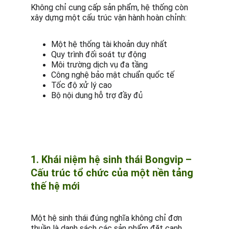
Không chỉ cung cấp sản phẩm, hệ thống còn 
xây dựng một cấu trúc vận hành hoàn chỉnh:
Một hệ thống tài khoản duy nhất
Quy trình đối soát tự động
Môi trường dịch vụ đa tầng
Công nghệ bảo mật chuẩn quốc tế
Tốc độ xử lý cao
Bộ nội dung hỗ trợ đầy đủ
1. Khái niệm hệ sinh thái Bongvip – 
Cấu trúc tổ chức của một nền tảng 
thế hệ mới
Một hệ sinh thái đúng nghĩa không chỉ đơn 
thuần là danh sách các sản phẩm đặt cạnh 