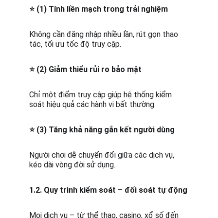
⭐ 
(1) Tính liền mạch trong trải nghiệm
Không cần đăng nhập nhiều lần, rút gọn thao 
tác, tối ưu tốc độ truy cập.
⭐ 
(2) Giảm thiểu rủi ro bảo mật
Chỉ một điểm truy cập giúp hệ thống kiểm 
soát hiệu quả các hành vi bất thường.
⭐ 
(3) Tăng khả năng gắn kết người dùng
Người chơi dễ chuyển đổi giữa các dịch vụ, 
kéo dài vòng đời sử dụng.
1.2. Quy trình kiểm soát – đối soát tự động
Mọi dịch vụ – từ thể thao, casino, xổ số đến 