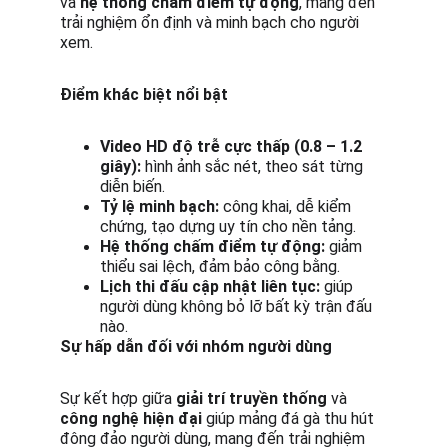
và 
hệ thống chấm điểm tự động
, mang đến 
trải nghiệm ổn định và minh bạch cho người 
xem.
Điểm khác biệt nổi bật
Video HD độ trễ cực thấp (0.8 – 1.2 
giây):
 hình ảnh sắc nét, theo sát từng 
diễn biến.
Tỷ lệ minh bạch:
 công khai, dễ kiểm 
chứng, tạo dựng uy tín cho nền tảng.
Hệ thống chấm điểm tự động:
 giảm 
thiểu sai lệch, đảm bảo công bằng.
Lịch thi đấu cập nhật liên tục:
 giúp 
người dùng không bỏ lỡ bất kỳ trận đấu 
nào.
Sự hấp dẫn đối với nhóm người dùng
Sự kết hợp giữa 
giải trí truyền thống
 và 
công nghệ hiện đại
 giúp mảng đá gà thu hút 
đông đảo người dùng, mang đến trải nghiệm 