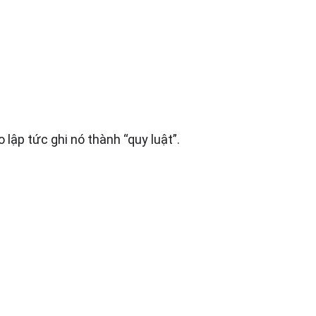
 lập tức ghi nó thành “quy luật”.