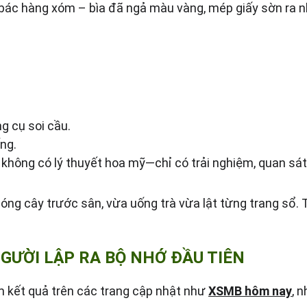
bác hàng xóm – bìa đã ngả màu vàng, mép giấy sờn ra n
g cụ soi cầu.
ống.
hông có lý thuyết hoa mỹ—chỉ có trải nghiệm, quan sát 
bóng cây trước sân, vừa uống trà vừa lật từng trang sổ.
GƯỜI LẬP RA BỘ NHỚ ĐẦU TIÊN
 kết quả trên các trang cập nhật như 
XSMB hôm nay
, 