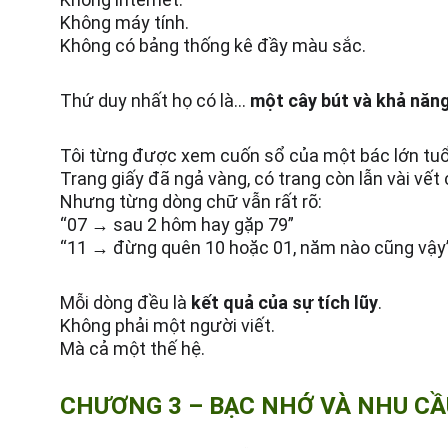
Không máy tính.
Không có bảng thống kê đầy màu sắc.
Thứ duy nhất họ có là… 
một cây bút và khả năng
Tôi từng được xem cuốn sổ của một bác lớn tuổ
Trang giấy đã ngả vàng, có trang còn lẫn vài vết 
Nhưng từng dòng chữ vẫn rất rõ:
“07 → sau 2 hôm hay gặp 79”
“11 → đừng quên 10 hoặc 01, năm nào cũng vậy
Mỗi dòng đều là 
kết quả của sự tích lũy
.
Không phải một người viết.
Mà cả một thế hệ.
CHƯƠNG 3 – BẠC NHỚ VÀ NHU CẦ