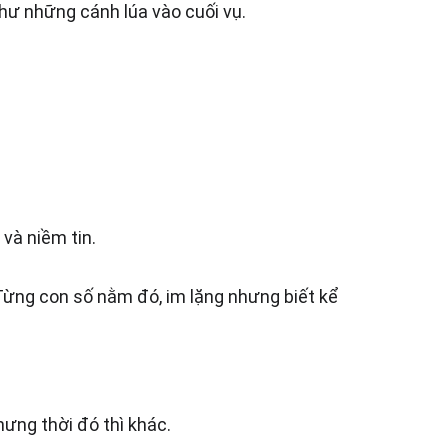
hư những cánh lúa vào cuối vụ.
và niềm tin.
 Từng con số nằm đó, im lặng nhưng biết kể 
nhưng thời đó thì khác.