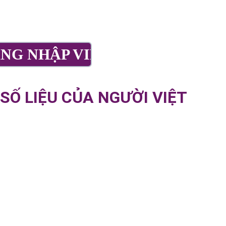
GIỚI THIỆU
TRẢI  NGHIỆM
NG NHẬP VIP
SỐ LIỆU CỦA NGƯỜI VIỆT