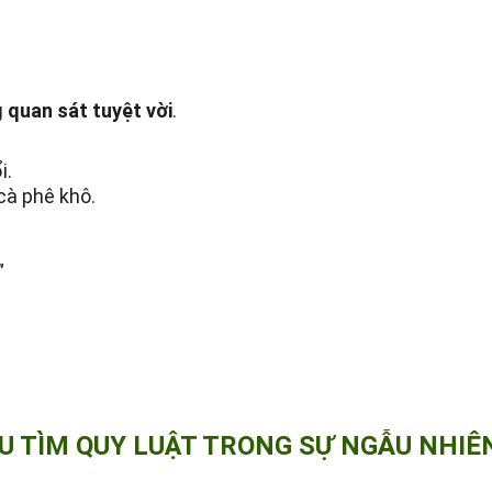
 quan sát tuyệt vời
.
i.
cà phê khô.
”
U TÌM QUY LUẬT TRONG SỰ NGẪU NHIÊ