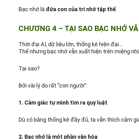
Bạc nhớ là 
đứa con của trí nhớ tập thể
.
CHƯƠNG 4 – TẠI SAO BẠC NHỚ VẪ
Thời đại AI, dữ liệu lớn, thống kê hiện đại…
Thế nhưng bạc nhớ vẫn xuất hiện trên miệng nhữn
Tại sao?
Bởi vài lý do rất “con người”:
1. 
Cảm giác tự mình tìm ra quy luật
Dù có bảng thống kê đầy đủ, ta vẫn thích cảm g
2. 
Bạc nhớ là một phần văn hóa