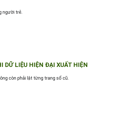
 người trẻ.
 DỮ LIỆU HIỆN ĐẠI XUẤT HIỆN
ông còn phải lật từng trang sổ cũ.