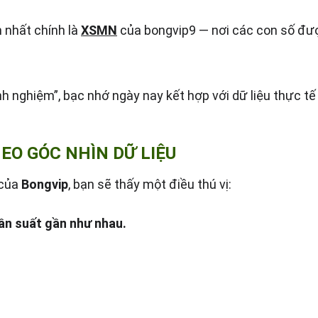
 nhất chính là 
XSMN
 của bongvip9 — nơi các con số đư
nh nghiệm”, bạc nhớ ngày nay kết hợp với dữ liệu thực tế
EO GÓC NHÌN DỮ LIỆU
của 
Bongvip
, bạn sẽ thấy một điều thú vị:
ần suất gần như nhau.