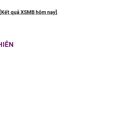
[
Kết quả XSMB hôm nay
]
.
HIÊN