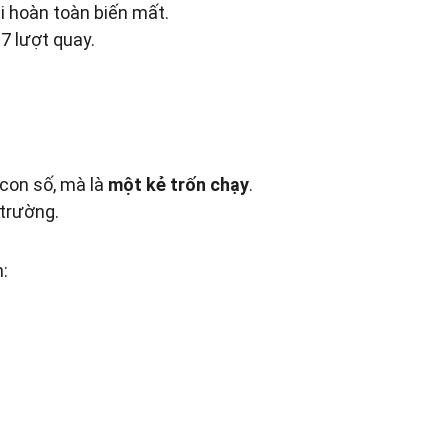
i hoàn toàn biến mất.
7 lượt quay.
con số, mà là 
một kẻ trốn chạy
.
 trường.
n: