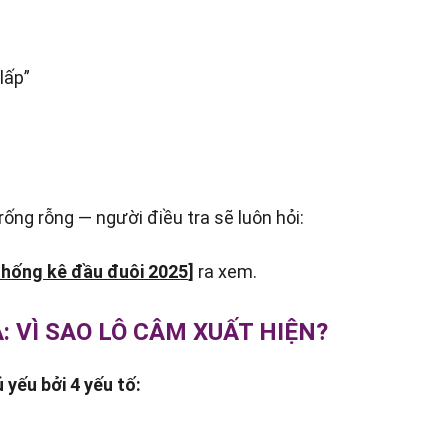
lấp”
ng rỗng — người điều tra sẽ luôn hỏi:
hống kê đầu đuôi 2025
]
 ra xem.
: VÌ SAO LÔ CÂM XUẤT HIỆN?
 yếu bởi 
4 yếu tố
: