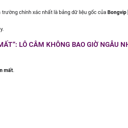
 trường chính xác nhất là bảng dữ liệu gốc của 
Bongvip
y.
 MẤT”: LÔ CÂM KHÔNG BAO GIỜ NGẪU N
ến mất
.