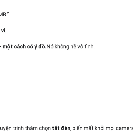
MB.”
 vi
.
 một cách có ý đồ.
Nó không hề vô tình.
uyện trinh thám chọn 
tắt đèn
, biến mất khỏi mọi camera