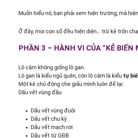
Muốn hiểu nó, bạn phải xem hiện trường, mà hiện
Ở đây, mọi con số đều hiện diện… trừ kẻ trốn chạ
PHẦN 3 – HÀNH VI CỦA “KẺ BIẾN
Lô câm không giống lô gan.
Lô gan là kiểu ngủ quên, còn lô câm là kiểu 
tự bi
Một kẻ chủ động che giấu mình luôn để lại:
Dấu vết vùng đầu
Dấu vết vùng đuôi
Dấu vết chu kỳ
Dấu vết mạch rơi
Dấu vết từ GĐB