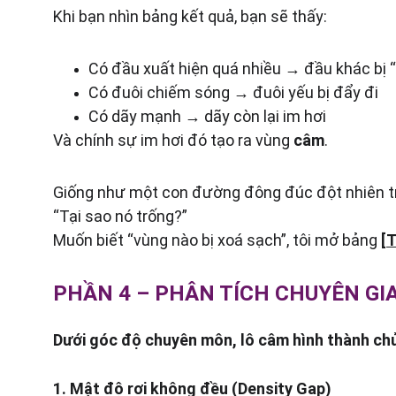
Khi bạn nhìn bảng kết quả, bạn sẽ thấy:
Có đầu xuất hiện quá nhiều → đầu khác bị “
Có đuôi chiếm sóng → đuôi yếu bị đẩy đi
Có dãy mạnh → dãy còn lại im hơi
Và chính sự im hơi đó tạo ra vùng 
câm
.
Giống như một con đường đông đúc đột nhiên trố
“Tại sao nó trống?”
Muốn biết “vùng nào bị xoá sạch”, tôi mở bảng 
[
T
PHẦN 4 – PHÂN TÍCH CHUYÊN GIA
Dưới góc độ chuyên môn, lô câm hình thành chủ
1. Mật độ rơi không đều (Density Gap)