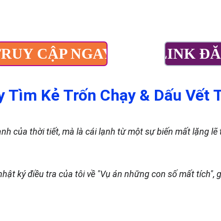
INO
THỂ THAO
XỔ SỐ
ĐÁ GÀ
HƯỚNG DẪN
TRUY CẬP NGAY
LINK ĐĂ
y Tìm Kẻ Trốn Chạy & Dấu Vết T
h của thời tiết, mà là cái lạnh từ một sự biến mất lặng l
 nhật ký điều tra của tôi về "Vụ án những con số mất tích", 