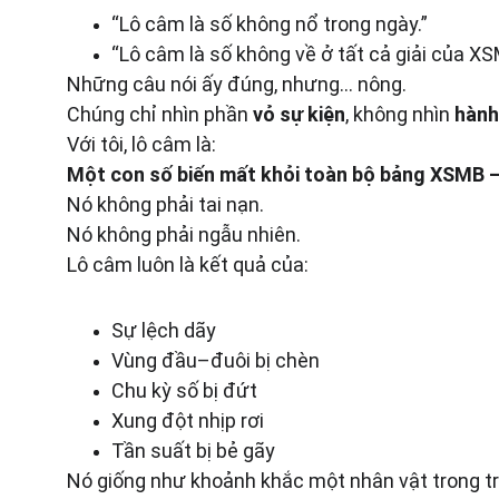
“Lô câm là số không nổ trong ngày.”
“Lô câm là số không về ở tất cả giải của XS
Những câu nói ấy đúng, nhưng… nông.
Chúng chỉ nhìn phần 
vỏ sự kiện
, không nhìn 
hành
Với tôi, lô câm là:
Một con số biến mất khỏi toàn bộ bảng XSMB —
Nó không phải tai nạn.
Nó không phải ngẫu nhiên.
Lô câm luôn là kết quả của:
Sự lệch dãy
Vùng đầu–đuôi bị chèn
Chu kỳ số bị đứt
Xung đột nhịp rơi
Tần suất bị bẻ gãy
Nó giống như khoảnh khắc một nhân vật trong tr