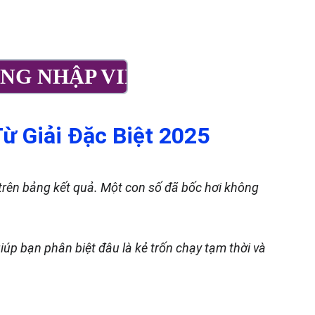
GIỚI THIỆU
TRẢI  NGHIỆM
NG NHẬP VIP
ừ Giải Đặc Biệt 2025
ẽ trên bảng kết quả. Một con số đã bốc hơi không 
giúp bạn phân biệt đâu là kẻ trốn chạy tạm thời và 